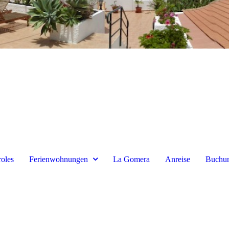
roles
Ferienwohnungen
La Gomera
Anreise
Buchun